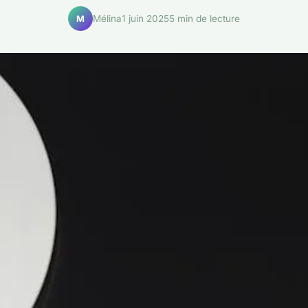
Mélina
1 juin 2025
5 min de lecture
M