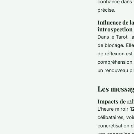
confiance dans s
précise.
Influence de l
introspection 
Dans le Tarot, l
de blocage. Elle
de réflexion est
compréhension pr
un renouveau pl
Les message
Impacts de 12h
L’heure miroir
1
célibataires, vo
concrétisation d