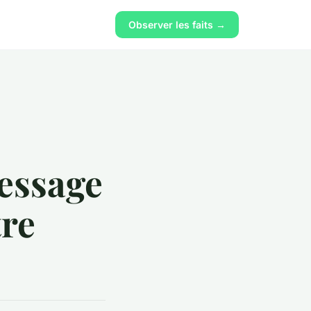
Observer les faits →
message
tre