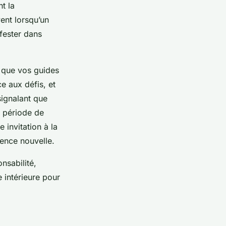
t la
vent lorsqu’un
fester dans
t que vos guides
e aux défis, et
signalant que
e période de
 invitation à la
ience nouvelle.
nsabilité,
e intérieure pour