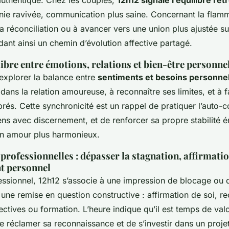
uthentique. Chez les couples,
12h12 signale l’équilibre re
nie ravivée, communication plus saine. Concernant la flamm
 la réconciliation ou à avancer vers une union plus ajustée su
dant ainsi un chemin d’évolution affective partagé.
ilibre entre émotions, relations et bien-être personne
explorer la balance entre
sentiments et besoins personne
 dans la relation amoureuse, à reconnaître ses limites, et à 
rés. Cette synchronicité est un rappel de pratiquer l’auto-
ens avec discernement, et de renforcer sa propre stabilité 
 un amour plus harmonieux.
 professionnelles : dépasser la stagnation, affirmatio
t personnel
essionnel, 12h12 s’associe à une impression de blocage ou 
une remise en question constructive : affirmation de soi, r
ctives ou formation. L’heure indique qu’il est temps de valo
 réclamer sa reconnaissance et de s’investir dans un projet