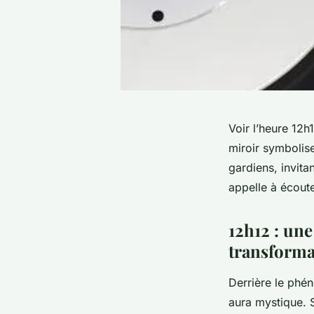
Voir l’heure 12
miroir symbolis
gardiens, invita
appelle à écoute
12h12 : une
transforma
Derrière le phén
aura mystique. Se