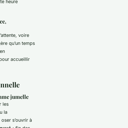
tte heure
ce,
attente, voire
gère qu’un temps
 en
our accueillir
onnelle
amme jumelle
 les
u la
 oser s’ouvrir à