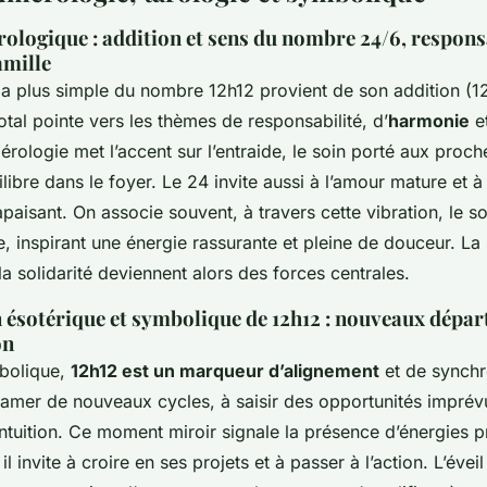
ologique : addition et sens du nombre 24/6, responsa
amille
 la plus simple du nombre 12h12 provient de son addition (1
otal pointe vers les thèmes de responsabilité, d’
harmonie
e
érologie met l’accent sur l’entraide, le soin porté aux proche
libre dans le foyer. Le 24 invite aussi à l’amour mature et à
aisant. On associe souvent, à travers cette vibration, le so
e, inspirant une énergie rassurante et pleine de douceur. La s
la solidarité deviennent alors des forces centrales.
 ésotérique et symbolique de 12h12 : nouveaux départs
on
bolique,
12h12 est un marqueur d’alignement
et de synchro
amer de nouveaux cycles, à saisir des opportunités imprévu
intuition. Ce moment miroir signale la présence d’énergies p
il invite à croire en ses projets et à passer à l’action. L’éveil 