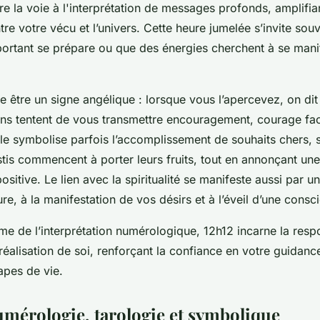
e la voie à l'interprétation de messages profonds, amplifian
tre votre vécu et l’univers. Cette heure jumelée s’invite sou
rtant se prépare ou que des énergies cherchent à se mani
e être un signe angélique : lorsque vous l’apercevez, on di
ns tentent de vous transmettre encouragement, courage fac
lle symbolise parfois l’accomplissement de souhaits chers, 
stis commencent à porter leurs fruits, tout en annonçant un
sitive. Le lien avec la spiritualité se manifeste aussi par une
eure, à la manifestation de vos désirs et à l’éveil d’une consc
sme de l’interprétation numérologique, 12h12 incarne la respo
 réalisation de soi, renforçant la confiance en votre guidanc
apes de vie.
umérologie, tarologie et symbolique